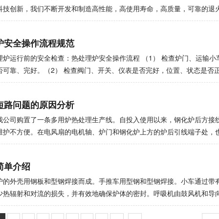
壁上。材料主要为0cr25al5或0cr27al7mo2高电阻合金材料，带电
科技创新，我们不断开发和制造高性能，高使用寿命，高质量，可靠的退
命的塑料模具，为了保持其高寿命，模具材料的使用必须具有较高的综合
求，实现企业的可持续发展。那是我们的目标。热处理是机械制造中的主
车式炉进行终热处理和制造。但终的热处理工艺（淬火、退火）一般会导
及经济地使用能源也是发展和转变热处理生产技术的重要出发点。作为第
炉安全操作流程规范
难以达到要求。时效硬化的塑料模具钢在固溶硬化后软化（通常为28-34h
需要约9196KF的热能，效率为30％-40％。如果热处理炉的热效率可以
得较高的综合力学性能。时效硬化热处理变形很小。这种钢一般具有良好
的计算，综合热效率仅为24％-32％。通过使用天然气燃烧炉对烟道气进
理炉运行前的安全检查：热处理炉安全操作流程 （1） 检查炉门、运输小
适用于制造复杂、精密、长寿命的塑料模具。
65％的综合热效率。因此，在使用天然气的地区，使用燃烧炉代替部分电阻
否可靠、完好。（2） 检查阀门、开关、仪表是否完好，位置、状态是否正
设备除了可以体现先进技术外，节能是非常重要的指标。热处理炉应具有
烧器前压力（正常0.03-0.05mpa）、压缩空气压力（正常0.5-0.7m
储较小，应充分利用废热，燃烧炉应使用有效的燃烧器或辐射管，并应提
检查天然气管道和阀门是否泄漏。如果有，立即处理。在这个州工作是严格禁
短路问题的原因分析
选择具有巨大的节能潜力，并且可以用少的投资获得明显的效果。缩短加
丝绳：不得有明显的断丝、断股、压痕等缺陷；卡扣牢固、无松动；不得
表面热处理代替整体热处理，简化工艺，合理选择工件材料是一种良好的
理炉操作流程：一。点火起动操作1） 待加热工件应平稳放置在料架上。
我公司购置了一条多用炉热处理生产线。自投入使用以来，钢化炉后方接
员要加强节能意识保存。合理的生产组织和严格的能源管理也是节能的根
达这里时应减速。2） 安全门闩收回后，报警灯亮，按下“炉门关闭”按钮
维护不方便。在电风扇的电机轴、炉门和钢化炉上方的炉后引线端子处，
备的负荷，保持连续生产具有重要意义。从这个意义上讲，生产是非常有
关闭”按钮关闭炉门。3） 打开电源，打开助燃风机约5分钟。4） 清洁后
。1. 原因分析该多用炉生产线主要用于摩托车发动机齿轮、轴、连杆、销
气体体处于高压报警状态时，打开压力开关上的螺栓旋钮。气压正常后，
曲轴的淬火、回火。淬火介质为油。虽然淬火后回火前要对零件进行脱脂
简单介绍
） 打开控制器电源。点火前，检查燃烧风道上的电动执行器是否在小开口
的不完全性，会在工件上留下大量的油和水。在回火过程中，油和水随着
 依次点燃燃烧器。如果点火不成功，请等待三分钟，然后按下复位按钮（
内的压力大于炉外压力，油水溢出，在炉外变成液体，从而降低了端子与
炉的外壳用钢板和型钢焊接而成。手推车用型钢和型钢焊接。小车通过带
烧坏设备）。如果点火仍然不成功，检查助燃空气压力、助燃空气压力是
一定值时,有一个短路,绝缘子分解,接线盒和炉壳烧在一起,因为有很多石油
少热辐射和对流的损失，并有效地确保炉体的密封。呼吸机由鼓风机和导
阀是否打开。严禁连续点火，否则会引起爆炸！7） 每台燃烧器正常燃烧
致一个火和燃烧的连接线。2. 方法从以上分析可以看出，炉膛气体从接线
加热元件。仅当连接了鼓风机时，加热元件才能通电，从而使加热元件可
控制仪表温度。2。热处理炉停炉熄火操作1） 准备关闭锅炉，依次关闭
排气通道。如果增加排气通道，上述问题将会减少。排气口在哪里?尽管
炉衬：炉体部分选用全纤维，根据炉腔尺寸定做成模块的纤维，将纤维压