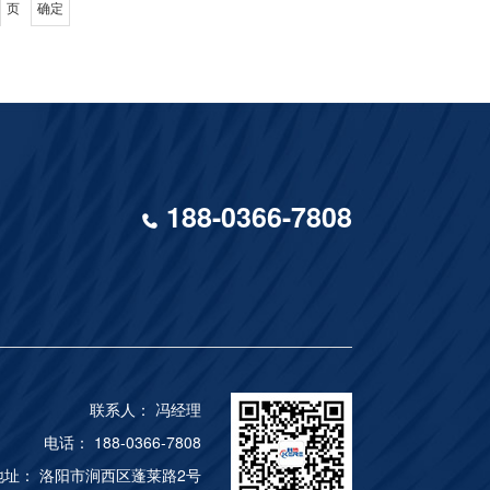
页
确定
后（炉温低于300℃
为打开工件架底部的排
拧紧并焊接后，用钩钉
排气系统，将炉内气体
炉门的升降是通过滚轮
问题是:当炉内油水气
关闭时，门纤维和炉体
，污染室内环境。之
供，并具有控制功能。
根据回火的要求。当在
并在手推车一起行走时
，以免因误操作而引起
炉子的侧面和小车的铬
188-0366-7808
工件。为了避免在加热
采用了底板与炉体的接
改变了受控对象模型参
而在小工件热处理时，
理炉：对于用于大型工
联系人： 冯经理
电话： 188-0366-7808
地址： 洛阳市涧西区蓬莱路2号