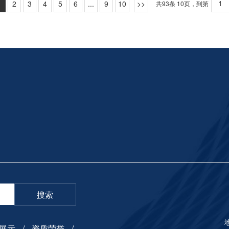
1
2
3
4
5
6
...
9
10
共93条 10页，到第
 关闭气体手动阀（电磁阀下方）和气体电磁阀。3） 助燃风机运行一段时间
持温度，我们需要打开电扇。在电风扇的作用下，炉内气体循环。我们认
方法选择销钉和钩钉固定，即将纤维棉均匀地穿过销钉固定，然后与炉体
关闭助燃风机。
样操作起来也比较方便。后来我们在另一条多用途炉生产线上增加了新的
。手推车的耐压部分使用高铝砖砌体。下部装有隔热砖。台车式回火炉的
。开始时有些阀门B没有设置，炉内的油气和水气直接排放到炉外。存在的
上下滚动来实现的，先进的拉簧用于密封设备，不仅保证了密封性。当门
外管道时，由于管道温度较低，油水气体变为液体，液体从管道界面渗出
确保在开闭过程中不会因摩擦而损坏纤维。炉门和小车的动力由电动机提
一些B，定期在B处打开阀门，排出积存的油和水。开启或关闭阀门A。B
个活动机构均选择联锁控制，即炉门打开后，自动封锁加热元件的电源，
火时，阀门a和B可以直接打开。生产证明，这对质量没有不良影响。
；炉门关闭后，自动切断手推车行走电机的电源，并恢复加热元件的电源
热元件由耐高温合金丝制成，该合金丝被缠绕成条带和螺旋形。它悬挂在
用高铝瓷钉和铬丝砖固定，以免掉出。铸钢炉的底板安装在小车上以支撑
氧化皮从炉子的底板之间的间隙落入加热元件中而引起的氧化皮的损坏，
炉不仅具有上述普通工业电阻炉的共同特性，而且由于负载的物理尺寸而
于小工件的热处理，本文中的回火炉和炉膛阻力炉可在中间分为两部分，
安装带有炉门的设备将回火位置安装在活动门的中间，并使用后半段热处
理，当炉门被移开时，要进行完全的炉热处理。
搜索
展示
资质荣誉