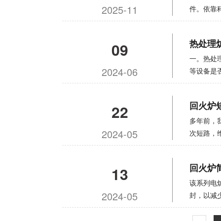
2025-11
炉门和炉后
件。依靠
密、长寿
足市场需
要采用台
理能源以
热处理
09
模具精度
厂每千瓦时
形后可获
能源效率
一。热处
的优点，
2024-06
60％-
等设备是
进的加热
气压力、燃
的热量存
（4） 
回火炉
22
理的工艺
门提升钢
度，采用
2。热处
多年前，
产技术人
2024-05
位块，到
次短路，
热处理设
下“炉门
排放烟气
磁阀。当
火，以及
回火炉
13
旋钮。5
脱脂烘干
火。6）
于调质炉
该系列电
钮以避免
2024-05
阻。低到
封，以减
火、电磁
有时会导
电连接至
度，自动
有专门的
下工作。