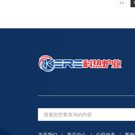
源。2）
回火时保
工，固定
时），应
气口，这
钩住销钉
引至炉外
在导轨上
体流经炉
纤维也能
后，加入
电炉的每
低温下回
恢复电源
事故。加
丝砖上。
工件之后
触。回火
数。为便
可在中间
件的热处
关于我们
产品中心
公司动态
案例