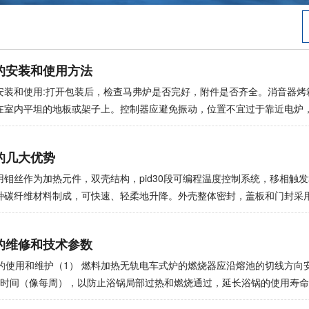
的安装和使用方法
安装和使用:打开包装后，检查马弗炉是否完好，附件是否齐全。消音器烤
在室内平坦的地板或架子上。控制器应避免振动，位置不宜过于靠近电炉
热。2. 所述热电偶插入炉内20-50mm，所述孔与热电偶之间的间隙用
(或绝缘钢芯线)连接到控制上，注意正极和负极，不要反向连接。3.为了
的几大优势
装额外的电源开关。为保证安全运行，炉体和控制器必须可靠接地。4. 使
位。当使用补偿线和冷端补偿器时，将机械零位调整到冷端补偿器的参考
用钼丝作为加热元件，双壳结构，pid30段可编程温度控制系统，移相触
械零位调整到零位刻度，但所指示的温度是测点与热电偶冷端之间的温差。5
种碳纤维材料制成，可快速、轻柔地升降。外壳整体密封，盖板和门封采
壳盖好。将温度指示灯的设置指针调整到需要的工作温度，然后打开电源
系统。炉子在真空中烧结。炉子采用机械泵和油扩散泵。同时，它有一个
指示灯亮绿灯，继电器开始工作，电炉通电，电流表显示电流。随着电炉
小、温度场平衡、表面温度低、加热快、价格优惠、节能等特点。是科研
的维修和技术参数
也逐渐升高，说明系统工作正常。电炉的加热和恒温由温度指示器的红绿
产品。马弗炉设备的应用；该设备用于各种合金材料、器件、钕铁硼磁性
表示恒温。
、活性和难熔金属的真空烧结和时效处理。该设备基于消化吸收国外设备
炉的使用和维护（1） 燃料加热无轨电车式炉的燃烧器应沿熔池的切线方向安
。采用独特的内部空气循环方式和大型真空装置。冷却均匀，速度快，炉
一定时间（像每周），以防止浴锅局部过热和燃烧通过，延长浴锅的使用寿命
均匀可控，真空度高，无泄漏。马弗炉的应用范围:马弗炉主要用于高校和
应使用耐火水泥或石棉垫片，防止熔盐进入熔炉。不适宜用燃料加热硝酸