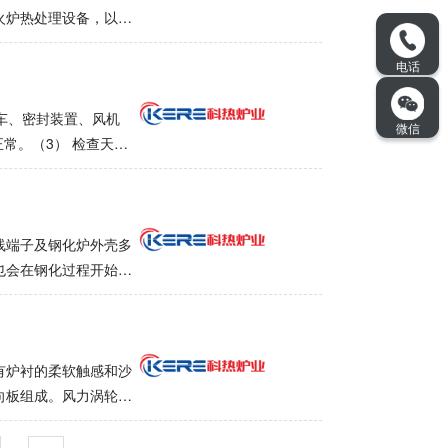
源接线端子。对于复杂、精
火炉热处理设备，以满
力学性能。因此，有必
要能耗。合理选择热处
致模具热处理变形，即
二电力来源，火力发电
rc），可以切割。冷成
达到80％，按照一次
的焊接性能和表面氮化
行预热，可以轻松实现
车、密封装置、风机
炉有利于能源利用。先
常。（3） 检查天然
较小的热损失，炉衬中
pa）是否在正常范围内。
供合理的燃烧系统。合
止的。（5） 检查炉
热时间，降低加热温
有开槽、变形等现象。
节能措施，关键在于生
物料搬运车不得撞到限
线端子及钢化炉外壳多
本措施。对提高回火炉
，炉门稳定落地后再按
也会在钢化过程开始时
利的。
，连接气阀并打开气阀电
的渗碳、淬火、回
打开电磁阀，关闭螺栓
、清洗、烘干，但由于
处，必须在小开口处点
温度的升高而蒸发。由
注意：立即松开复位按
炉壳之间的绝缘子电
有炉衬的柔软触感和沙
否正常、燃烧器是否点
背后的泥炉,所以短路,
向板组成。风力涡轮机
后，设定所需加热温
处冒出来的原因是没
以在通风和循环的条件
燃烧器，切断控制器电
气体向上移动，为了在
缩成块进行现场棉布施