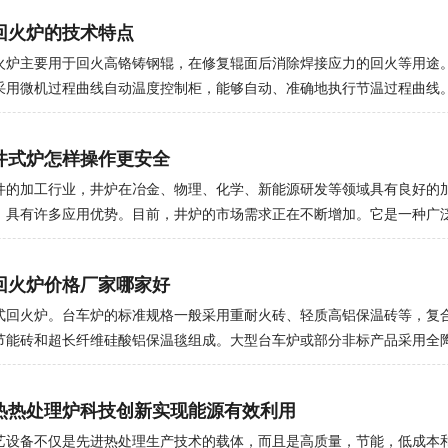
结无机材料，获得高密度产品。1.底部:它也由内外两端和法兰组成。中间
酸盐相互作用导致的爆炸。（3） 手推车式炉底应设置盐孔，在发生事故
回火炉的技术特点
入，低压头入口隔膜阀等。，并可配备可调节高度的位移传感器。2.真空系
塞。（4） 分别使用两个热电偶测量盐浴和加热元件附近的炉温。2. 电
和油扩散泵，并配有冷阱和机组。用复合真空计测量真空度。真空系统还
1） 新购买或修理的电极盐浴炉应干燥。它可以通过电阻线板炉烘烤，温
火炉主要用于回火高铬铸钢辊，在修复辊面后消除焊接应力的回火等用途
软管采用不锈钢金属软管。3.炉体:立式炉壳，内层为不锈钢，筒体外层为
土浴开裂。（2） 工作时，应启动排气装置，并在断电时盖住炉口。（3）
采用微机过程曲线自动温度控制柜，能够自动、准确地执行节温过程曲线
除通过冷却水传递到炉壳的热量，使炉壁温度不超过60 ℃，上下法兰焊
电极手柄良好接触。检查电解电池、电极、电极手柄、变压器和水冷却装
减少无轨电车式炉的热对流损耗，实现了无轨电车型炉的保温性能。回火
热电偶测温孔、通风口和观察孔。热电偶有自动出温装置，红外测温观察
有部件上的污垢，如粘性盐和氧化物垢。（4） 盐液水平应保持在一定高
配有不锈钢热循环风扇，使热空气高速循环。内侧配有我公司热处理技术
井式炉怎样操作更安全
人员使用的观察孔挡板。4.炉盖:由内外封头和法兰组成。中间水冷炉盖悬
脱氧，去除渣，并添加足够的新盐。（五）电极盐炉因启动困难而关闭时
，具有高温均匀性。手推车回炉特点：1. 炉内由带状加热元件加热。2. 
动机构上的手柄可以将炉盖抬起10-15毫米。盖子有头部和压力。传感器
，保持温暖;如果发生长期电源故障，应移除一些盐溶液并安装启动设备。（
过导风器的内盖来回循环炉内气流，使炉温均匀。偏心轴向风扇还可用于
件的加工行业，井炉在冶金、物理、化学、新能源研发等领域具有良好的
工件短路。如果发生电源故障，应拉出掉入熔炉的工件。工件应与电极、
到炉内温度均匀的目标。3. 炉内衬采用硅酸铝纤维模块结构。无储热，无
，具有许多应用优势。目前，井炉的市场需求正在不断增加。它是一种广
。（7） 应使用自动温度控制装置。（8） 应注意变压器的运行。不允许
电动起重葫芦打开和关闭。根据弹簧杆原理自重加压密封炉口。5. 手推车
的运行需要气体或液体燃料，或者可以使用电加热。小炉子通常通过电加
过热或油温过高。
部和外部轨道上移动，并配有一套或多组驱动轮和相应的从车轮。ZG30CR
度的均匀性。此外，在电炉中安装大型不锈钢通风装置，还可以有效保证
回火炉价格厂家哪家好
盖在底部加热元件上。块之间的上部开口堆叠在一起，以确保刻度不会落
取暖，炉盖和炉体采用耐高温纤维棉制成，能有效隔热炉体，节约能源，
PID智能零交叉接触晶闸管。程序员可以通过与计算机的 485 通信接口进
本。应特别注意井炉的运行。起动前，应清除炉管中的空气和甲醛，避免
式回火炉。台车炉的标准规格一般采用重耐火砖、轻质高铝保温砖等，复
记录器，有纸张记录器和过热报警功能。
或有毒物质，如一氧化碳和氢气，应完全燃烧在炉口。使用前，检查循环
节能砖和超长纤维硅酸铝保温毯组成。大型台车炉或部分非标产品采用全
否正常。连续使用后，请及时清理积碳。此外，在使用前，请确保电源连
耐火砖建造炉口等易碰撞部位和承重部位，提高炉衬强度。台车炉具有良
要求。使用易燃气体的电阻炉时，注意安全，避免爆炸。炉壳外的电加热
型钢梁与钢板焊接，保证满负荷、长期使用不变形的正常运行。台车钢结
热热处理炉科技创新实现能源有效利用
生异常情况时，应切断主电路的电源，并及时发出警报。可以为您提供合
箱式炉。移动式装料台车具有重量大、易于装载的特点，体现了台车式加
业广泛应用的工业加热炉。台车炉加热元件为高电阻合金电阻丝或电阻带
艺设备不仅是先进热处理生产技术的载体，而且是高质量，节能，低成本