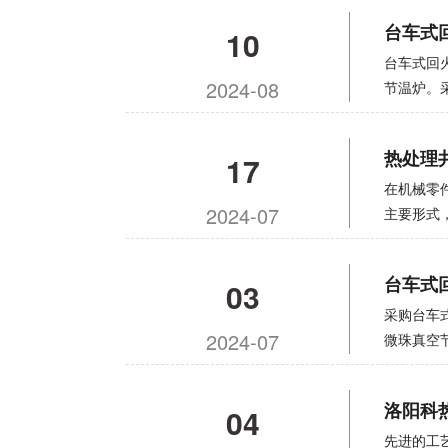
条件下烧
炭黑与硝
台车式
10
带电极引
的材料堵
用机械泵
和维护（
台车式回
真空连接
2024-08
防止混凝
节温炉。
夹套，去
铜带应与
封机制，
测温孔、
洁熔炉所
热，炉顶
热处理
17
并有操作
热，及时
导风系统
板动作启
盖在炉口
顶部，通
在机械零
定装置。
熔池，使
2024-07
动，以达
主要形式
保持距离
烤箱门由
1，井炉
芯不允许
流器在内
了炉内温
台车式
03
的底板覆
果用燃料
7. 采用
低生产成
采购台车
没有纸张
2024-07
外，易燃
微珠真空
和炉盖是
用高铝重
满足绝缘
性。框架
洛阳科
04
热板。发
优于一般
热处理行
先进的工