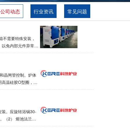
公司动态
行业资讯
常见问题
箱不需要特殊安装，
，以免内部元件异常运
石棉绳填充。热电偶好
控制主电源，在电源线
用前，请将温度计指
温度点。不要使用补偿
发和晶闸管控制。炉体
. 检查接线后，将
用高温硅胶O型圈，门
。打开电源开关。此
冷阱和一个细胞。该炉
内部温度的升高，温度
院所和工矿企业真空烧
灯指示。绿灯表示加
材料、钐钴磁性材料、
的优势。改进了，改进
装。应旋转浴锅30-
温均匀性好，泵送能力
。（2） 熔池法兰与
科研机构在真空热压
盐炉，防止炉管燃烧后