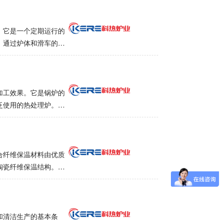
水冷，固定在炉底，
时排放熔盐，并用适当
统:电炉真空系统采
极盐浴炉的主要技术使用
配有排气阀和充气阀，
度上升和节热部分，以
。它是一个定期运行的
碳钢。两层之间形成
 炉壳和变压器接地。
。通过炉体和滑车的自
接为一体。中间有红外
置有无泄漏和短路。清
无轨电车炉采用多区加
孔有玻璃吹防雾装置，
度，以确保工件均匀加
中心专门设计的不锈钢
挂在开闭机构上。平
，可以在低档电源下覆
高压离心风扇可用于炉
、排气隔膜阀和炉盖锁
6） 避免工件落入
使空气在炉子中回转运
加工效果。它是锅炉的
熔池侧壁、炉底和液位
间隙，保温密封。4.
泛使用的热处理炉。
过载，不允许漏油，铁
通过电动环状销轮减
热加热，这进一步提高
18mm2合金钢铸炉
炉内温度的均匀性。如
入加热元件的凹槽中。
保护环境，无污染，降
行远程控制。群集控制。
运输过程中泄漏。此
合纤维保温材料由优质
冷却水、底部搅拌风扇
陶瓷纤维保温结构。采
接器具有良好的触点并
好的保温性能和节能特
器应具有安全可靠的隔
构的设计承载力很大，
格的产品！
热炉的巨大优势，成为
，分布在炉墙、台车、
和清洁生产的基本条