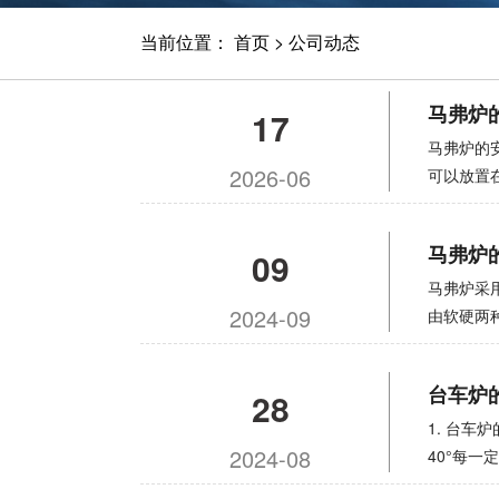
当前位置：
首页
>
公司动态
马弗炉
17
马弗炉的
2026-06
可以放置
行而引起过
用补偿线
马弗炉
09
前端应安
针调至零
马弗炉采
2024-09
线。将机
由软硬两
控制器外
配有水冷
时，温度
具有体积
台车炉
28
指示指针
结的理想
热，红灯
储氢合金
1. 台车
2024-08
了很多次
40°每
大。温度
炉板之间