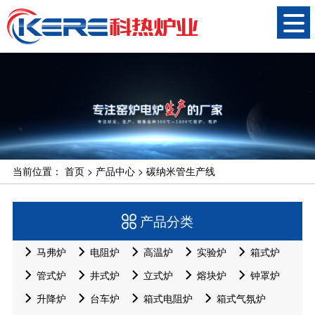
当前位置：
首页
>
产品中心
>
碳纳米管生产线
产品分类
马弗炉
电阻炉
高温炉
实验炉
箱式炉
管式炉
井式炉
立式炉
熔块炉
钟罩炉
升降炉
台车炉
箱式电阻炉
箱式气氛炉