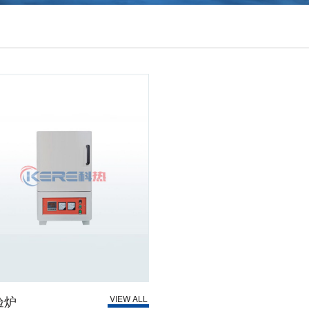
验炉
VIEW ALL