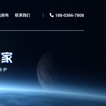
188-0366-7808
线咨询
联系我们