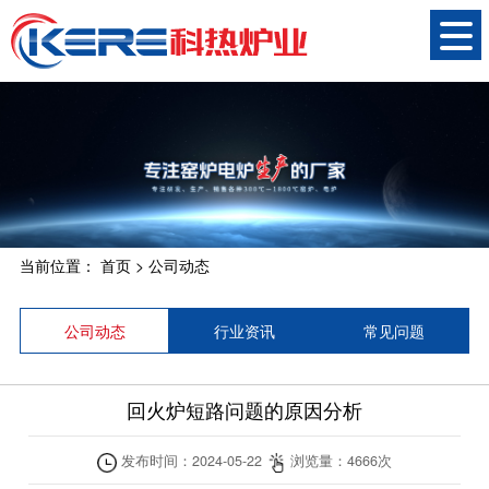
当前位置：
首页
>
公司动态
公司动态
行业资讯
常见问题
回火炉短路问题的原因分析