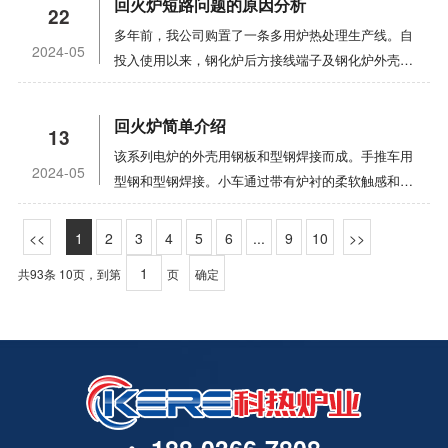
隔热板。发生异常情况时，应切断主电路的电源，并
回火炉短路问题的原因分析
能。
22
气压力、燃烧器前压力（正常0.03-0.05mpa）、压
30％-40％。如果热处理炉的热效率可以达到80％，
于复杂、精密、长寿命的塑料模具，为了保持其高寿
及时发出警报。可以为您提供合格的产品！
多年前，我公司购置了一条多用炉热处理生产线。自
缩空气压力（正常0.5-0.7mpa）是否在正常范围内。
按照一次能源效率的计算，综合热效率仅为
命，模具材料的使用必须具有较高的综合力学性能。
2024-05
投入使用以来，钢化炉后方接线端子及钢化炉外壳多
（4） 检查天然气管道和阀门是否泄漏。如果有，立
24％-32％。通过使用天然气燃烧炉对烟道气进行预
因此，有必要采用台车式炉进行终热处理和制造。但
次短路，维护不方便。在电风扇的电机轴、炉门和钢
即处理。在这个州工作是严格禁止的。（5） 检查炉
热，可以轻松实现60％-65％的综合热效率。因此，
终的热处理工艺（淬火、退火）一般会导致模具热处
化炉上方的炉后引线端子处，也会在钢化过程开始时
门提升钢丝绳：不得有明显的断丝、断股、压痕等缺
在使用天然气的地区，使用燃烧炉代替部分电阻炉有
理变形，即模具精度难以达到要求。时效硬化的塑料
回火炉简单介绍
13
排放烟气。1. 原因分析该多用炉生产线主要用于摩
陷；卡扣牢固、无松动；不得有开槽、变形等现象。
利于能源利用。先进的加热设备除了可以体现先进技
模具钢在固溶硬化后软化（通常为28-34hrc），可以
该系列电炉的外壳用钢板和型钢焊接而成。手推车用
托车发动机齿轮、轴、连杆、销的渗碳、淬火、回
2。热处理炉操作流程：一。点火起动操作1） 待加
术外，节能是非常重要的指标。热处理炉应具有较小
切割。冷成形后可获得较高的综合力学性能。时效硬
2024-05
型钢和型钢焊接。小车通过带有炉衬的柔软触感和沙
火，以及曲轴的淬火、回火。淬火介质为油。虽然淬
热工件应平稳放置在料架上。物料搬运车不得撞到限
的热损失，炉衬中的热量存储较小，应充分利用废
化热处理变形很小。这种钢一般具有良好的焊接性能
封，以减少热辐射和对流的损失，并有效地确保炉体
火后回火前要对零件进行脱脂、清洗、烘干，但由于
位块，到达这里时应减速。2） 安全门闩收回后，报
热，燃烧炉应使用有效的燃烧器或辐射管，并应提供
和表面氮化的优点，适用于制造复杂、精密、长寿命
的密封。呼吸机由鼓风机和导向板组成。风力涡轮机
脱脂烘干的不完全性，会在工件上留下大量的油和
1
2
3
4
5
6
...
9
10
警灯亮，按下“炉门关闭”按钮，炉门稳定落地后再按
合理的燃烧系统。合理的工艺选择具有巨大的节能潜
的塑料模具。
电连接至加热元件。仅当连接了鼓风机时，加热元件
水。在回火过程中，油和水随着温度的升高而蒸发。
下“炉门关闭”按钮关闭炉门。3） 打开电源，打开助
力，并且可以用少的投资获得明显的效果。缩短加热
共93条 10页，到第
页
确定
才能通电，从而使加热元件可以在通风和循环的条件
由于调质炉内的压力大于炉外压力，油水溢出，在炉
燃风机约5分钟。4） 清洁后，连接气阀并打开气阀
时间，降低加热温度，采用表面热处理代替整体热处
下工作。炉衬：炉体部分选用全纤维，根据炉腔尺寸
外变成液体，从而降低了端子与炉壳之间的绝缘子电
电磁阀。当气体体处于高压报警状态时，打开压力开
理，简化工艺，合理选择工件材料是一种良好的节能
定做成模块的纤维，将纤维压缩成块进行现场棉布施
阻。低到一定值时,有一个短路,绝缘子分解,接线盒和
关上的螺栓旋钮。气压正常后，打开电磁阀，关闭螺
措施，关键在于生产技术人员要加强节能意识保存。
工，固定方法选择销钉和钩钉固定，即将纤维棉均匀
炉壳烧在一起,因为有很多石油背后的泥炉,所以短路,
栓旋钮。5） 打开控制器电源。点火前，检查燃烧风
合理的生产组织和严格的能源管理也是节能的根本措
地穿过销钉固定，然后与炉体拧紧并焊接后，用钩钉
有时会导致一个火和燃烧的连接线。2. 方法从以上
道上的电动执行器是否在小开口处，必须在小开口处
施。对提高回火炉热处理设备的负荷，保持连续生产
钩住销钉。手推车的耐压部分使用高铝砖砌体。下部
分析可以看出，炉膛气体从接线处冒出来的原因是没
点火。6） 依次点燃燃烧器。如果点火不成功，请等
具有重要意义。从这个意义上讲，生产是非常有利
装有隔热砖。台车式回火炉的炉门的升降是通过滚轮
有专门的排气通道。如果增加排气通道，上述问题将
待三分钟，然后按下复位按钮（注意：立即松开复位
的。