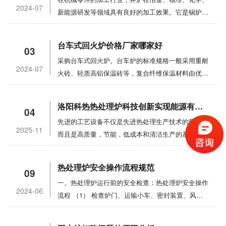
轨电车型炉的保温性能。回火无轨电车炉采用多区加
用和维护（1） 新购买或修理的电极盐浴炉应干燥。
用范围:马弗炉主要用于高校和科研机构在真空热压
热，红灯表示恒温。
2024-07
新能源研发等领域具有良好的加工效果。它是锅炉的
热，炉顶配有不锈钢热循环风扇，使热空气高速循
它可以通过电阻线板炉烘烤，温度上升和节热部分，
条件下烧结无机材料，获得高密度产品。1.底部:它
主要形式，具有许多应用优势。目前，井炉的市场需
环。内侧配有我公司热处理技术中心专门设计的不锈
以防止混凝土浴开裂。（2） 工作时，应启动排气装
也由内外两端和法兰组成。中间水冷，固定在炉底，
求正在不断增加。它是一种广泛使用的热处理炉。
钢导风系统，具有高温均匀性。手推车回炉特点：1.
置，并在断电时盖住炉口。（3） 炉壳和变压器接
带电极引入，低压头入口隔膜阀等。，并可配备可调
台车式回火炉价格厂家哪家好
03
1，井炉的运行需要气体或液体燃料，或者可以使用
炉内由带状加热元件加热。2. 高压离心风扇可用于
地。铜带应与电极手柄良好接触。检查电解电池、电
节高度的位移传感器。2.真空系统:电炉真空系统采
采购台车式回火炉。台车炉的标准规格一般采用重耐
电加热。小炉子通常通过电加热加热，这进一步提高
炉顶部，通过导风器的内盖来回循环炉内气流，使炉
极、电极手柄、变压器和水冷却装置有无泄漏和短
用机械泵和油扩散泵，并配有冷阱和机组。用复合真
2024-07
火砖、轻质高铝保温砖等，复合纤维保温材料由优质
了炉内温度的均匀性。此外，在电炉中安装大型不锈
温均匀。偏心轴向风扇还可用于使空气在炉子中回转
路。清洁熔炉所有部件上的污垢，如粘性盐和氧化物
空计测量真空度。真空系统还配有排气阀和充气阀，
微珠真空节能砖和超长纤维硅酸铝保温毯组成。大型
钢通风装置，还可以有效保证炉内温度的均匀性。如
运动，以达到炉内温度均匀的目标。3. 炉内衬采用
垢。（4） 盐液水平应保持在一定高度，以确保工件
真空连接软管采用不锈钢金属软管。3.炉体:立式炉
台车炉或部分非标产品采用全陶瓷纤维保温结构。采
果用燃料取暖，炉盖和炉体采用耐高温纤维棉制成，
硅酸铝纤维模块结构。无储热，无间隙，保温密封。
均匀加热，及时脱氧，去除渣，并添加足够的新盐。
洛阳科热热处理炉科技创新实现能源有效利用
壳，内层为不锈钢，筒体外层为碳钢。两层之间形成
04
用高铝重耐火砖建造炉口等易碰撞部位和承重部位，
能有效隔热炉体，节约能源，保护环境，无污染，降
4. 烤箱门由电动起重葫芦打开和关闭。根据弹簧杆
（五）电极盐炉因启动困难而关闭时，可以在低档电
夹套，去除通过冷却水传递到炉壳的热量，使炉壁温
先进的工艺设备不仅是先进热处理生产技术的载体，
提高炉衬强度。台车炉具有良好的保温性能和节能特
低生产成本。应特别注意井炉的运行。起动前，应清
原理自重加压密封炉口。5. 手推车通过电动环状销
源下覆盖在炉口，保持温暖;如果发生长期电源故
2025-11
度不超过60 ℃，上下法兰焊接为一体。中间有红外
而且是高质量，节能，低成本和清洁生产的基本条
性。框架型钢梁与钢板焊接，保证满负荷、长期使用
除炉管中的空气和甲醛，避免运输过程中泄漏。此
轮减流器在内部和外部轨道上移动，并配有一套或多
障，应移除一些盐溶液并安装启动设备。（6） 避免
测温孔、热电偶测温孔、通风口和观察孔。热电偶有
件。依靠科技创新，我们不断开发和制造高性能，高
不变形的正常运行。台车钢结构的设计承载力很大，
外，易燃或有毒物质，如一氧化碳和氢气，应完全燃
组驱动轮和相应的从车轮。ZG30CR18mm2合金钢
工件落入熔池，使工件短路。如果发生电源故障，应
自动出温装置，红外测温观察孔有玻璃吹防雾装置，
使用寿命，高质量，可靠的退火炉热处理设备，以满
优于一般箱式炉。移动式装料台车具有重量大、易于
烧在炉口。使用前，检查循环冷却水、底部搅拌风扇
铸炉的底板覆盖在底部加热元件上。块之间的上部开
热处理炉安全操作流程规范
拉出掉入熔炉的工件。工件应与电极、熔池侧壁、炉
并有操作人员使用的观察孔挡板。4.炉盖:由内外封
09
足市场需求，实现企业的可持续发展。那是我们的目
装载的特点，体现了台车式加热炉的巨大优势，成为
和炉盖是否正常。连续使用后，请及时清理积碳。此
口堆叠在一起，以确保刻度不会落入加热元件的凹槽
底和液位保持距离。（7） 应使用自动温度控制装
头和法兰组成。中间水冷炉盖悬挂在开闭机构上。平
一。热处理炉运行前的安全检查：热处理炉安全操作
标。热处理是机械制造中的主要能耗。合理选择热处
热处理行业广泛应用的工业加热炉。台车炉加热元件
外，在使用前，请确保电源连接器具有良好的触点并
中。7. 采用PID智能零交叉接触晶闸管。程序员可以
2024-06
置。（8） 应注意变压器的运行。不允许过载，不允
板动作启动机构上的手柄可以将炉盖抬起10-15毫
流程 （1） 检查炉门、运输小车、密封装置、风机
理能源以及经济地使用能源也是发展和转变热处理生
为高电阻合金电阻丝或电阻带，分布在炉墙、台车、
满足绝缘要求。使用易燃气体的电阻炉时，注意安
通过与计算机的 485 通信接口进行远程控制。群集
许漏油，铁芯不允许过热或油温过高。
米。盖子有头部和压力。传感器、排气隔膜阀和炉盖
等设备是否可靠、完好。（2） 检查阀门、开关、仪
产技术的重要出发点。作为第二电力来源，火力发电
炉门和炉后壁上。材料主要为0cr25al5或
全，避免爆炸。炉壳外的电加热器应具有安全可靠的
控制。没有纸张记录器，有纸张记录器和过热报警功
锁定装置。
表是否完好，位置、状态是否正常。（3） 检查天然
厂每千瓦时需要约9196KF的热能，效率为
0cr27al7mo2高电阻合金材料，带电源接线端子。对