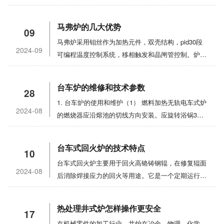
可以放置在室内平坦的地板或架子上。控制器应避免
振动，位置不宜过于靠近电炉，以免内部元件异常运
马弗炉的几大优势
09
行而引起过热。2. 所述热电偶插入炉内20-50mm，
马弗炉采用钼丝作为加热元件，双壳结构，pid30段
所述孔与热电偶之间的间隙用石棉绳填充。热电偶好
2024-09
可编程温度控制系统，移相触发和晶闸管控制。炉体
用补偿线(或绝缘钢芯线)连接到控制上，注意正极和
由软硬两种碳纤维材料制成，可快速、轻柔地升降。
负极，不要反向连接。3.为了控制主电源，在电源线
外壳整体密封，盖板和门封采用高温硅胶O型圈，门
前端应安装额外的电源开关。为保证安全运行，炉体
台车炉的维修和技术参数
28
配有水冷系统。炉子在真空中烧结。炉子采用机械泵
和控制器必须可靠接地。4. 使用前，请将温度计指
1. 台车炉的使用和维护（1） 燃料加热无轨电车式炉
和油扩散泵。同时，它有一个冷阱和一个细胞。该炉
针调至零位。当使用补偿线和冷端补偿器时，将机械
2024-08
的燃烧器应沿熔池的切线方向安装。应旋转浴锅30-
具有体积小、温度场平衡、表面温度低、加热快、价
零位调整到冷端补偿器的参考温度点。不要使用补偿
40°每一定时间（像每周），以防止浴锅局部过热和
格优惠、节能等特点。是科研院所和工矿企业真空烧
线。将机械零位调整到零位刻度，但所指示的温度是
燃烧通过，延长浴锅的使用寿命。（2） 熔池法兰与
结的理想产品。马弗炉设备的应用；该设备用于各种
测点与热电偶冷端之间的温差。5. 检查接线后，将
台车式回火炉的技术特点
10
炉板之间应使用耐火水泥或石棉垫片，防止熔盐进入
合金材料、器件、钕铁硼磁性材料、钐钴磁性材料、
控制器外壳盖好。将温度指示灯的设置指针调整到需
台车式回火炉主要用于回火高铬铸钢辊，在修复辊面
熔炉。不适宜用燃料加热硝酸盐炉，防止炉管燃烧后
储氢合金、活性和难熔金属的真空烧结和时效处理。
要的工作温度，然后打开电源。打开电源开关。此
2024-08
后消除焊接应力的回火等用途。它是一个定期运行的
炭黑与硝酸盐相互作用导致的爆炸。（3） 手推车式
该设备基于消化吸收国外设备的优势。改进了，改进
时，温度指示灯亮绿灯，继电器开始工作，电炉通
节温炉。采用微机过程曲线自动温度控制柜，能够自
炉底应设置盐孔，在发生事故时排放熔盐，并用适当
了很多次。采用独特的内部空气循环方式和大型真空
电，电流表显示电流。随着电炉内部温度的升高，温
动、准确地执行节温过程曲线。通过炉体和滑车的自
的材料堵塞。（4） 分别使用两个热电偶测量盐浴和
装置。冷却均匀，速度快，炉温均匀性好，泵送能力
度指示指针也逐渐升高，说明系统工作正常。电炉的
热处理井式炉怎样操作更安全
17
封机制，减少无轨电车式炉的热对流损耗，实现了无
加热元件附近的炉温。2. 电极盐浴炉的主要技术使
大。温度均匀可控，真空度高，无泄漏。马弗炉的应
加热和恒温由温度指示器的红绿灯指示。绿灯表示加
在机械零件的加工行业，井炉在冶金、物理、化学、