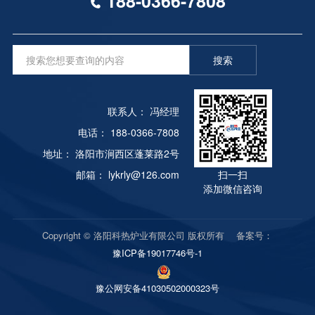
188-0366-7808
在导轨上上下滚动来实现的，先进的拉簧用于密封设
会减少。排气口在哪里?尽管气体向上移动，为了在
按钮以避免烧坏设备）。如果点火仍然不成功，检查
备，不仅保证了密封性。当门关闭时，门纤维和炉体
回火时保持温度，我们需要打开电扇。在电风扇的作
助燃空气压力、助燃空气压力是否正常、燃烧器是否
纤维也能确保在开闭过程中不会因摩擦而损坏纤维。
用下，炉内气体循环。我们认为打开工件架底部的排
点火、电磁阀是否打开。严禁连续点火，否则会引起
炉门和小车的动力由电动机提供，并具有控制功能。
搜索
气口，这样操作起来也比较方便。后来我们在另一条
爆炸！7） 每台燃烧器正常燃烧后，设定所需加热温
电炉的每个活动机构均选择联锁控制，即炉门打开
多用途炉生产线上增加了新的排气系统，将炉内气体
度，自动控制仪表温度。2。热处理炉停炉熄火操作
后，自动封锁加热元件的电源，并在手推车一起行走
引至炉外。开始时有些阀门B没有设置，炉内的油气
1） 准备关闭锅炉，依次关闭燃烧器，切断控制器电
时恢复电源；炉门关闭后，自动切断手推车行走电机
联系人： 冯经理
和水气直接排放到炉外。存在的问题是:当炉内油水
源。2） 关闭气体手动阀（电磁阀下方）和气体电磁
的电源，并恢复加热元件的电源，以免因误操作而引
气体流经炉外管道时，由于管道温度较低，油水气体
电话： 188-0366-7808
阀。3） 助燃风机运行一段时间后（炉温低于300℃
起事故。加热元件由耐高温合金丝制成，该合金丝被
变为液体，液体从管道界面渗出，污染室内环境。之
时），应关闭助燃风机。
地址： 洛阳市涧西区蓬莱路2号
缠绕成条带和螺旋形。它悬挂在炉子的侧面和小车的
后，加入一些B，定期在B处打开阀门，排出积存的
邮箱： lykrly@126.com
扫一扫
铬丝砖上。用高铝瓷钉和铬丝砖固定，以免掉出。铸
油和水。开启或关闭阀门A。B根据回火的要求。当
添加微信咨询
钢炉的底板安装在小车上以支撑工件。为了避免在加
在低温下回火时，阀门a和B可以直接打开。生产证
热工件之后氧化皮从炉子的底板之间的间隙落入加热
明，这对质量没有不良影响。
元件中而引起的氧化皮的损坏，采用了底板与炉体的
Copyright © 洛阳科热炉业有限公司 版权所有 备案号：
接触。回火炉不仅具有上述普通工业电阻炉的共同特
豫ICP备19017746号-1
性，而且由于负载的物理尺寸而改变了受控对象模型
参数。为便于小工件的热处理，本文中的回火炉和炉
豫公网安备41030502000323号
膛阻力炉可在中间分为两部分，而在小工件热处理