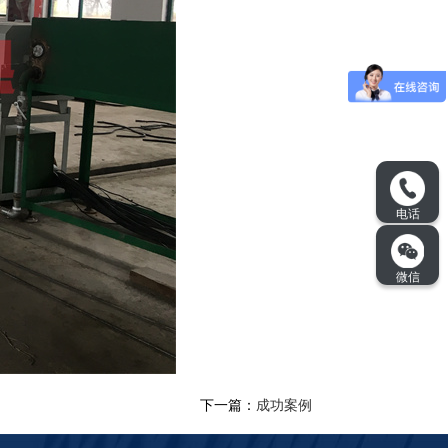
下一篇：
成功案例