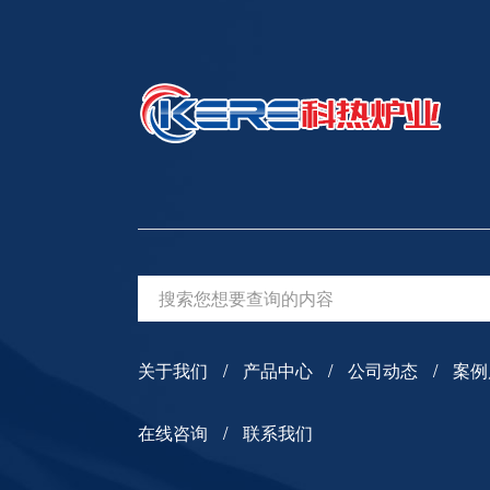
关于我们
产品中心
公司动态
案例
在线咨询
联系我们