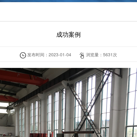
成功案例
发布时间：
2023-01-04
浏览量：
5631
次