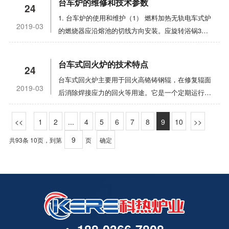
外观光滑的工件，或减少金属氧化，以达到保护模
台车炉的维修和技术参数
理冷却水，目的是保持矿物质呈悬浮态，减少橡皮
24
配有水冷系统。炉子在真空中烧结。炉子采用机械泵
和控制器必须可靠接地。4. 使用前，请将温度计指
以看下面的热处理技术结构的介绍。 热处理技
具、减少加工余量的目的，少无氧化加热炉可以选
1. 台车炉的使用和维护（1） 燃料加热无轨电车式炉
管、蛇形管和水套内沉淀物累积，以使水流畅通。这
和油扩散泵。同时，它有一个冷阱和一个细胞。该炉
针调至零位。当使用补偿线和冷端补偿器时，将机械
术结构介绍： 1、外壳选用优质冷轧钢板制成，
择。在很少或没有氧化明火加热炉，回收利用气体燃
2019-03
的燃烧器应沿熔池的切线方向安装。应旋转浴锅30-
一般采用一种自动装置来完成，它可以监测水的导电
具有体积小、温度场平衡、表面温度低、加热快、价
零位调整到冷端补偿器的参考温度点。不要使用补偿
表面喷塑技术处置，炉门选用侧开式布局，启闭灵
料焚烧产生的，其氧化损失率可以通过加热工件减少
40°每一定时间（像每周），以防止浴锅局部过热和
性，自动补充化学剂，冲冼水路，添加新鲜水。与附
格优惠、节能等特点。是科研院所和工矿企业真空烧
线。将机械零位调整到零位刻度，但所指示的温度是
敏。 2、中温箱式炉选用关闭型炉膛，以电热合
到小于0.3 %。 台车式退火炉可控气氛炉是人工
燃烧通过，延长浴锅的使用寿命。（2） 熔池法兰与
属蒸气过滤系统配合，这种方法还可以保证水的pH
结的理想产品。马弗炉设备的应用；该设备用于各种
测点与热电偶冷端之间的温差。5. 检查接线后，将
金丝为加热元件制成螺旋形后，环绕于炉膛四壁之
台车式回火炉的技术特点
制备的气氛，可用于气体渗碳、碳氮共渗、光亮淬
24
炉板之间应使用耐火水泥或石棉垫片，防止熔盐进入
值控制，防止在冷却水系统中多余矿物质沉积。在系
合金材料、器件、钕铁硼磁性材料、钐钴磁性材料、
控制器外壳盖好。将温度指示灯的设置指针调整到需
中，散热时炉温均匀延长了使用寿命。 3、高温
火、正火、退火等热处理来达到改变金相安排、改进
台车式回火炉主要用于回火高铬铸钢辊，在修复辊面
熔炉。不适宜用燃料加热硝酸盐炉，防止炉管燃烧后
统工作稳定后，应每月一次进行水质试验以防过处理
储氢合金、活性和难熔金属的真空烧结和时效处理。
要的工作温度，然后打开电源。打开电源开关。此
管式电阻炉选用高温燃烧管，以硅碳棒作为加热元件
2019-03
的机械性能的目的工件。在移动粒子炉，燃烧气体燃
后消除焊接应力的回火等用途。它是一个定期运行的
炭黑与硝酸盐相互作用导致的爆炸。（3） 手推车式
或欠过理。高温真空气氛炉外壳和热交换器材料的试
该设备基于消化吸收国外设备的优势。改进了，改进
时，温度指示灯亮绿灯，继电器开始工作，电炉通
在炉膛外套内装置。 4、高温箱式电阻炉以硅碳
料或其他流外敷用于流通过石墨颗粒或其他懒在床上
节温炉。采用微机过程曲线自动温度控制柜，能够自
炉底应设置盐孔，在发生事故时排放熔盐，并用适当
验样品也应放在水路系统中，每年做一次重量损失检
了很多次。采用独特的内部空气循环方式和大型真空
电，电流表显示电流。随着电炉内部温度的升高，温
棒为加热元件，直接在炉膛内装置，热利用率高。
强行颗粒层。埋在颗粒层可将工件加热集中，和无氧
动、准确地执行节温过程曲线。通过炉体和滑车的自
的材料堵塞。（4） 分别使用两个热电偶测量盐浴和
1
2
验以检查处理的效果。对扩散泵的蛇形管冷却器必须
...
4
5
6
7
8
9
10
装置。冷却均匀，速度快，炉温均匀性好，泵送能力
度指示指针也逐渐升高，说明系统工作正常。电炉的
5、本系列电阻炉保温材料选用轻质泡沫保温砖
化加热如渗碳和渗氮可以同时进行。在盐浴炉、熔盐
封机制，减少无轨电车式炉的热对流损耗，实现了无
加热元件附近的炉温。2. 电极盐浴炉的主要技术使
特别注意。应该经常检查。如果堵塞了，扩散泵将会
大。温度均匀可控，真空度高，无泄漏。马弗炉的应
加热和恒温由温度指示器的红绿灯指示。绿灯表示加
以及硅酸铝纤维棉，使其蓄热量和导热系数减少致使
共93条 10页，到第
页
确定
溶液作为加热介质，以阻止工件氧化脱碳。铸造冲天
轨电车型炉的保温性能。回火无轨电车炉采用多区加
用和维护（1） 新购买或修理的电极盐浴炉应干燥。
过热并丧失功能，而且还进一步引起扩散泵加热器烧
用范围:马弗炉主要用于高校和科研机构在真空热压
热，红灯表示恒温。
炉膛蓄热量大升温时间缩短，表面温升低，空炉损耗
炉熔炼铸铁通常是由焦炭质量的影响，空气供给方
热，炉顶配有不锈钢热循环风扇，使热空气高速循
它可以通过电阻线板炉烘烤，温度上升和节热部分，
毁，造成昂贵的、费时的修理。当蛇形冷却水管堵塞
条件下烧结无机材料，获得高密度产品。1.底部:它
率小，耗电量也大大降低。 6、控制器分为：指
法，负担状况和空气的温度，使冶炼过程难稳定和高
环。内侧配有我公司热处理技术中心专门设计的不锈
以防止混凝土浴开裂。（2） 工作时，应启动排气装
时，将水路同水源断开，排水并用压缩空气吹通或用
也由内外两端和法兰组成。中间水冷，固定在炉底，
针型、数显型、微电脑多波段控制型看了上面了结构
质量铁水难获得。热风冲天炉能增加铁水温度，减少
钢导风系统，具有高温均匀性。手推车回炉特点：1.
置，并在断电时盖住炉口。（3） 炉壳和变压器接
稀醋酸溶液冲洗。
带电极引入，低压头入口隔膜阀等。，并可配备可调
介绍，相信大家应该对该产品的为什么能够承受高温
合金的烧损，减少铁水的氧化速率，从而生产铸铁。
炉内由带状加热元件加热。2. 高压离心风扇可用于
地。铜带应与电极手柄良好接触。检查电解电池、电
节高度的位移传感器。2.真空系统:电炉真空系统采
有所了解了把，如果还是不懂可以询问一下专家，小
炉顶部，通过导风器的内盖来回循环炉内气流，使炉
极、电极手柄、变压器和水冷却装置有无泄漏和短
用机械泵和油扩散泵，并配有冷阱和机组。用复合真
编就写到这个了。
温均匀。偏心轴向风扇还可用于使空气在炉子中回转
路。清洁熔炉所有部件上的污垢，如粘性盐和氧化物
空计测量真空度。真空系统还配有排气阀和充气阀，