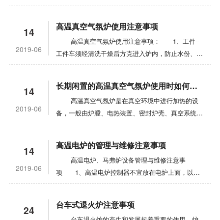
热，从而对工件或物料进行加热的工业炉。 工
业电阻炉分二类，周期式作业炉和连续式作业炉，高
高温真空气氛炉使用注意事项
14
温管式电阻炉属于高温电炉的一种，有独特的特点具
高温真空气氛炉使用注意事项： 1、工件--
有结构简单、炉温均匀、便于控制、加热质量好、无
2019-06
工件车须经清洗干燥后方克进入炉内，防止水份、污
烟尘、无噪声等优点，但使用费较高。 使用高温
物进入炉内。 2、各传动件发现卡位，限位不
电阻炉等高温炉要严格按照安全操作流程来做，确保
准，控制失灵等现象时，应立即排除，不要强操作，
人员的安全和避免炉体，工件的损坏。
长期闲置的高温真空气氛炉使用时如何避免泄漏故障
14
以免损坏机件。 3、不能超负荷使用高温真空气
高温真空气氛炉是在真空环境中进行加热的设
氛炉，高温真空气氛炉的较大使用温度是指元件在真
2019-06
备，一般由炉膛、电热装置、密封炉壳、真空系统、
空中允许的本身表面温度，并不是指加热物质的温度
供电系统和控温系统等组成。高温真空气氛炉按加热
或加热元件周围的温度。要注意真空电热元件本身的
元件分为真空电阻炉、真空感应炉、真空电弧炉、真
温度一股比它周围的介质温度或被加热温度高
高温电炉的管理与维修注意事项
14
空自耗电弧炉、电子束炉和等离子炉等。 高温
100℃。 4、测量高温真空气氛炉温均匀性时，
高温电炉、马弗炉设备管理与维修注意事
真空气氛炉一般在春秋季节泄漏故障较多，长期闲置
应注意测温触点的定位，以及距加热元件的远近。高
2019-06
项 1、高温电炉控制器不宜放在电炉上面，以免
的高温真空气氛炉在才次使用时高温真空气氛炉泄漏
温真空气氛炉内经常(每天或每班使用前)用毛刷、扫
影响控制器正常工作。应放在平整的工作台或固定在
故障比较易发生。这时间就必须进行真空检漏，真空
帚或压缩空气、吸尘器等清洁炉膛，要防止炉内氧化
墙壁上，距离不宜离高温电炉太远。 2、与控制
检漏一般采取每月一次测压升率(在常温下，关闭所
皮等杂质掉在电热元件上，发生短路，严重时会烧坏
台车式退火炉注意事项
24
器及电炉相连的电源线，开关及熔断器的负载能力应
有真空阀，停止真空系统运转，10min后读一个数，
钼加热棒。底板、钼加热棒、炉保温层等耐热钢构件
台车退火炉的产生和发展起着重要的作用。炉