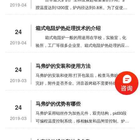
稍大于电炉的额定功率。 3、接线时，首先转松
1h后再读一个数，两数之差是压升率的数值)，掌握
每使用一段时间，应该进行清理，严禁敲击，可小心
2019-04
膛温度达到1200度，炉内径达到0.8米。为了促使大
开壳体侧面的螺栓，去掉侧板，是电源线从侧板上的
设备泄漏变化趋势，如真空设备连续停机一个礼拜，
清除其氧化皮。氧化铁皮等杂质如不及时清除，就会
型工件的加热，提出了台车式炉适用于加热钢锭和钢
接线孔穿过，然后接通电源线。 4、检查接线无
要空运转一次（进行烘炉）。
熔融处与保温层发生打火，使钼丝熔化。 5、要
坯。为了加热长杆，还提出了井式炉。自20世纪20
误后即可通电，首先合上电源开关，然后按下控制面
避免加热元件和产品发生反应，尤其足铜、铝、锌、
箱式电阻炉热处理技术的介绍
24
年代以来，机械化和活动炉的出现，可以增加加热炉
板上的按钮开关，调节高温电炉仪表设定按钮，把温
锡、铅等与真空加热元件接触，无论是细粉、熔液或
箱式电阻炉一般的用途用在学校，实验室，化
的输出率和工作条件。 随着燃料资源的开发和
度设定到所需要的度数上。 5、检查断偶保护装
蒸汽等，防止在电加热体表面侵蚀形成“麻坑”，截面
2019-04
验所，工厂等很多企业里、箱式电阻炉热处理的应用
燃料转换工艺的进步，台车退火炉燃料逐渐从如块煤
置是否正常工作，其方法是：松开高温电炉热电偶一
变小，导致过热而烧断。 6、高温真空气氛炉子
以及玻璃烧制等，也可以用于一般的小型钢件淬火、
固体燃料，焦炭和煤粉的气态和液态燃料如煤气、城
端，此时测温指示迅速上升到zui高点亦自动切断加
升温后，不能突然破坏真空系统，更不可打开高温真
退火、回火等热处理加热用，当然了，箱式电阻炉也
市煤气、天然气、柴油、燃料油和与所用燃料相对应
热电源，则断偶装置良好，重新接好热电偶后，高温
马弗炉的安装和使用方法
空气氛炉炉门。注意充大气进去前,应关闭真空计开
24
可以当作金属、陶瓷、溶解、分析等高热用。
的焚烧已经被开发出来。 台车式退火炉结构，
电炉可正常工作。 6、烘炉，当电炉初次使用或
关,防止真空计老化。当温度高于400℃时，不得急
马弗炉的安装和使用:打开包装后，检查马弗炉是否
箱式电阻炉的产品是一定要在高温的条件才能运作
加热工艺，台车退火炉的温度控制和气氛将直接影响
长期停用后再次使用时，必须进行烘炉。其过程是：
2019-03
剧冷却。对于真空加热元件在温度高、真空度不好以
完好，附件是否齐全。消音器烤箱不需要特殊安装，
的，所以我们要想的事情是，它必须要经过高温的测
加工产品的质量。在铸造加热炉，增加金属的加热温
当室温升到200 ℃、4 h时，打开炉门让水蒸气散
及冷热变化大情况下，容易引起氧化。对于钼加热
可以放置在室内平坦的地板或架子上。控制器应避免
试，当然这个测试并不是任意设备都可以承受的，像
度可以减少变形阻力，但温度过高会引起晶粒长大、
发；当200 ℃到600 ℃、4 h时，封闭炉门；当600
炉，正常使用维护中注意应冷却到200℃以下方可停
振动，位置不宜过于靠近电炉，以免内部元件异常运
一般的设备，虽然可以承受住高温的烘烤，但是想达
氧化或过热，严重影响工件的加工质量。在热处理过
℃到800 ℃、2 h时，封闭炉门。 7、使用完
马弗炉的优势有哪些
送保护氮气。80℃以下才能打开炉门。 7、冷却
24
行而引起过热。2. 所述热电偶插入炉内20-50mm，
到箱式电阻炉的那种优势能够仍是微不足道的，结果
程中，如果将钢加热到临界温度以上的一个点，然后
毕，将高温电炉控制面板上的按钮开关关闭，然后切
系统是高温真空气氛炉的重要部分。冷却水路应保持
马弗炉采用钼丝作为加热元件，双壳结构，pid30段
所述孔与热电偶之间的间隙用石棉绳填充。热电偶好
就算是咱们必须要依赖箱式电阻炉这种设备来进行一
突然冷却，钢的硬度和强度加强；如果将钢加热到临
断总电源开关。
2019-03
畅透，否则水温升高造成停机。这是高温真空气氛炉
可编程温度控制系统，移相触发和晶闸管控制。炉体
用补偿线(或绝缘钢芯线)连接到控制上，注意正极和
些产品的出产制造。而咱们今天要说的一个话题是与
界温度以下的某一点，然后慢慢冷却，钢的硬度减少
工作时常披忽视的问题当无人管理时可能会导致高温
由软硬两种碳纤维材料制成，可快速、轻柔地升降。
负极，不要反向连接。3.为了控制主电源，在电源线
箱式电炉在出产操作时的一个非常重要的环节就是热
了韧性，增加了韧性。 为了获得准确的规模和
真空气氛炉的重大毁坏。用生物分解化学辅助方法处
外壳整体密封，盖板和门封采用高温硅胶O型圈，门
前端应安装额外的电源开关。为保证安全运行，炉体
处理，当然了，为什么箱式电阻炉可以承受高温，可