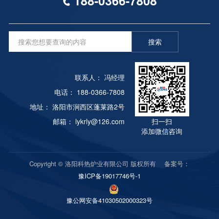
188-0366-7808
运动，以达到炉内温度均匀的目标。3. 炉内衬采用
垢。（4） 盐液水平应保持在一定高度，以确保工件
真空连接软管采用不锈钢金属软管。3.炉体:立式炉
硅酸铝纤维模块结构。无储热，无间隙，保温密封。
均匀加热，及时脱氧，去除渣，并添加足够的新盐。
壳，内层为不锈钢，筒体外层为碳钢。两层之间形成
4. 烤箱门由电动起重葫芦打开和关闭。根据弹簧杆
（五）电极盐炉因启动困难而关闭时，可以在低档电
夹套，去除通过冷却水传递到炉壳的热量，使炉壁温
原理自重加压密封炉口。5. 手推车通过电动环状销
搜索
源下覆盖在炉口，保持温暖;如果发生长期电源故
度不超过60 ℃，上下法兰焊接为一体。中间有红外
轮减流器在内部和外部轨道上移动，并配有一套或多
障，应移除一些盐溶液并安装启动设备。（6） 避免
测温孔、热电偶测温孔、通风口和观察孔。热电偶有
组驱动轮和相应的从车轮。ZG30CR18mm2合金钢
工件落入熔池，使工件短路。如果发生电源故障，应
自动出温装置，红外测温观察孔有玻璃吹防雾装置，
铸炉的底板覆盖在底部加热元件上。块之间的上部开
联系人： 冯经理
拉出掉入熔炉的工件。工件应与电极、熔池侧壁、炉
并有操作人员使用的观察孔挡板。4.炉盖:由内外封
口堆叠在一起，以确保刻度不会落入加热元件的凹槽
底和液位保持距离。（7） 应使用自动温度控制装
电话： 188-0366-7808
头和法兰组成。中间水冷炉盖悬挂在开闭机构上。平
中。7. 采用PID智能零交叉接触晶闸管。程序员可以
置。（8） 应注意变压器的运行。不允许过载，不允
板动作启动机构上的手柄可以将炉盖抬起10-15毫
地址： 洛阳市涧西区蓬莱路2号
通过与计算机的 485 通信接口进行远程控制。群集
许漏油，铁芯不允许过热或油温过高。
米。盖子有头部和压力。传感器、排气隔膜阀和炉盖
邮箱： lykrly@126.com
扫一扫
控制。没有纸张记录器，有纸张记录器和过热报警功
锁定装置。
添加微信咨询
能。
Copyright © 洛阳科热炉业有限公司 版权所有 备案号：
豫ICP备19017746号-1
豫公网安备41030502000323号